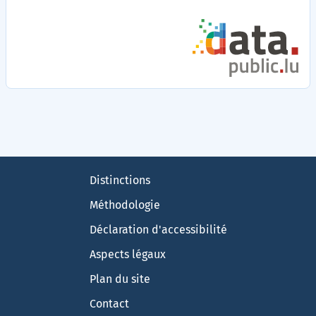
Détail
des
médiations
sur
le
portail
data.public.lu
Pied
Distinctions
de
Méthodologie
page
Déclaration d'accessibilité
Aspects légaux
Plan du site
Contact